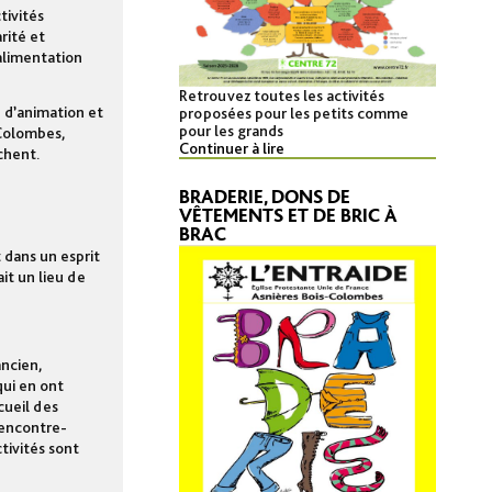
tivités
rité et
alimentation
Retrouvez toutes les activités
, d’animation et
proposées pour les petits comme
pour les grands
-Colombes,
Continuer à lire
chent.
BRADERIE, DONS DE
VÊTEMENTS ET DE BRIC À
BRAC
 dans un esprit
it un lieu de
ancien,
qui en ont
cueil des
rencontre-
tivités sont