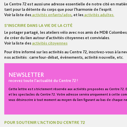
Le Centre 72 est aussi une adresse essentielle de notre cité en matière
tant pour la détente du corps que pour l’harmonie de l’esprit.
Voir la liste des
activités enfants/ados
, et les
activités adultes.
S’INSCRIRE DANS LA VIE DE LA CITÉ
Le potager partagé, les ateliers vélo avec nos amis de MDB Colombes,
de créer du lien autour d’activités citoyennes et conviviales.
Voir la liste des
activités citoyennes
Pour être informé sur les activités au Centre 72, inscrivez-vous à la
nos activités : carrefour-débat, événements, activité nouvelle, etc.
NEWSLETTER
recevez toute l’actualité du Centre 72 !
Cette lettre est strictement réservée aux activités proposées au Centre 72. E
et les spectacles du Centre 72. Votre adresse servira uniquement à cette comm
vous désinscrire à tout moment au moyen du lien figurant au bas de chaque n
POUR SOUTENIR L’ACTION DU CENTRE 72