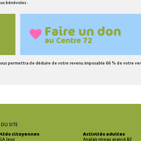
us bénévoles :
Faire un don
au Centre 72
ui vous permettra de déduire de votre revenu imposable 66 % de votre ve
 DU SITE
vités citoyennes
Activités adultes
LA Jeux
Anglais niveau avancé B2