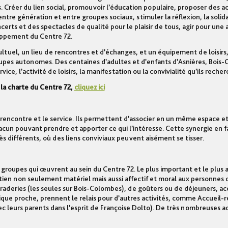
s. Créer du lien social, promouvoir l’éducation populaire, proposer des ac
entre génération et entre groupes sociaux, stimuler la réflexion, la solida
ts et des spectacles de qualité pour le plaisir de tous, agir pour une 
loppement du Centre 72.
t cultuel, un lieu de rencontres et d’échanges, et un équipement de loisirs
roupes autonomes. Des centaines d’adultes et d’enfants d’Asnières, Bois
, l’activité de loisirs, la manifestation ou la convivialité qu’ils recher
 la charte du Centre 72,
cliquez ici
la rencontre et le service. Ils permettent d’associer en un même espace et
chacun pouvant prendre et apporter ce qui l’intéresse. Cette synergie en fa
s différents, où des liens conviviaux peuvent aisément se tisser.
 groupes qui œuvrent au sein du Centre 72. Le plus important et le plus 
tien non seulement matériel mais aussi affectif et moral aux personnes 
braderies (les seules sur Bois-Colombes), de goûters ou de déjeuners, ac
que proche, prennent le relais pour d’autres activités, comme Accueil-
vec leurs parents dans l’esprit de Françoise Dolto). De très nombreuses ac