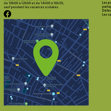
Les p
de 10h00 à 12h00 et de 14h00 à 16h30,
parta
sauf pendant les vacances scolaires.
Défen
Les c