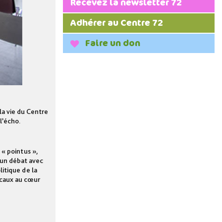
Recevez la newsletter 72
Adhérer au Centre 72
Faire un don
a vie du Centre
l’écho.
 « pointus »,
 un débat avec
litique de la
iscaux au cœur