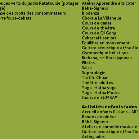
ouces verts du jardin Ratatouille (potager
Atelier Apprendre à tricoter
gé)
Bébé-Signeur
se des droits des consommateurs
Biodanza
arrefours-débats
Chorale La Villanelle
Cours de danse
Cours de théâtre
Cours de QI Gong
Cybercafé seniors
Équilibre en mouvement
Guitare acoustique et/ou éle
Gymnastique holistique
Ikebana, art floral japonais
Pilates
Salsa
Sophrologie
Taï Chi Chuan
Théâtre adultes
Yoga : Hatha yoga
Yoga : Hatha Mudra
Cours de ZUMBA®
Activités enfants/ados
Accueil enfants 0-4 ans – ARE
Bandes dessinées
Bébé-Signeur
Atelier de comédie musicale
Guitare acoustique et/ou éle
Acting ados