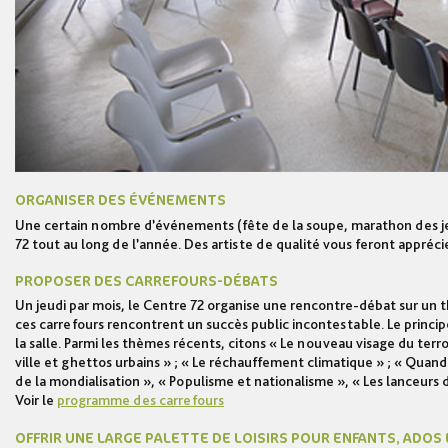
ORGANISER DES ÉVÉNEMENTS
Une certain nombre d’événements (fête de la soupe, marathon des je
72 tout au long de l’année. Des artiste de qualité vous feront apprécier
PROPOSER DES CARREFOURS-DÉBATS
Un jeudi par mois, le Centre 72 organise une rencontre-débat sur un 
ces carrefours rencontrent un succès public incontestable. Le princip
la salle. Parmi les thèmes récents, citons « Le nouveau visage du terr
ville et ghettos urbains » ; « Le réchauffement climatique » ; « Quand A
de la mondialisation », « Populisme et nationalisme », « Les lanceurs d
Voir le
programme des carrefours
OFFRIR UNE LARGE PALETTE DE LOISIRS POUR ENFANTS, ADOS