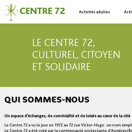
Skip
to
content
Activités adultes
Acti
Centre
Site
72
Officiel
du
Centre
LE CENTRE 72,
72,
lieu
CULTUREL, CITOYEN
d'accueil,
de
rencontre
ET SOLIDAIRE
et
de
partage
à
Bois-
Colombes
QUI SOMMES-NOUS
Un espace d’échanges, de convivialité et de loisirs au cœur de la cité
Le Centre 72 a vu le jour en 1972 au 72 rue Victor-Hugo : un nom si
Le Centre 72 a été créé par la communauté protestante d’Asnières/Bo