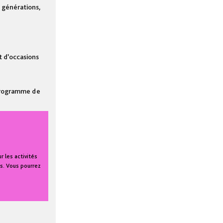
s générations,
t d’occasions
 programme de
 les activités
rs. Vous pourrez