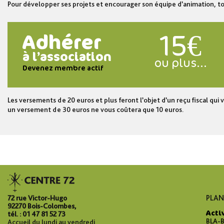
Pour développer ses projets et encourager son équipe d’animation, to
15€
Adhérer
à l’association
ou plus…
Devenez membre actif
Les versements de 20 euros et plus feront l’objet d’un reçu fiscal q
un versement de 30 euros ne vous coûtera que 10 euros.
PLAN
72 rue Victor-Hugo
92270 Bois-Colombes,
Acti
tél. : 01 47 81 52 73
BLA-B
Accueil du lundi au vendredi