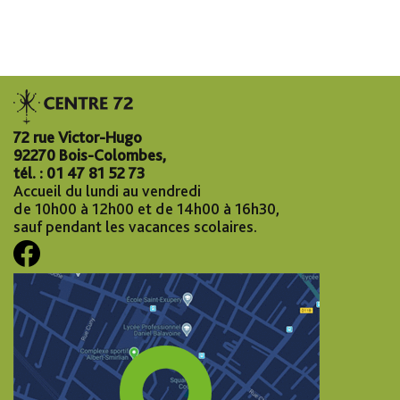
72 rue Victor-Hugo
92270 Bois-Colombes,
tél. : 01 47 81 52 73
Accueil du lundi au vendredi
de 10h00 à 12h00 et de 14h00 à 16h30,
sauf pendant les vacances scolaires.