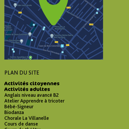
PLAN DU SITE
Activités citoyennes
Activités adultes
Anglais niveau avancé B2
Atelier Apprendre à tricoter
Bébé-Signeur
Biodanza
Chorale La Villanelle
Cours de danse