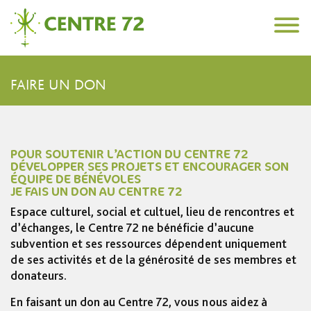
Skip
72
to
content
Centre
Site
72
Officiel
FAIRE UN DON
du
Centre
72,
lieu
d'accueil,
POUR SOUTENIR L’ACTION DU CENTRE 72
de
DÉVELOPPER SES PROJETS ET ENCOURAGER SON
rencontre
ÉQUIPE DE BÉNÉVOLES
et
JE FAIS UN DON AU CENTRE 72
de
partage
Espace culturel, social et cultuel, lieu de rencontres et
à
d’échanges, le Centre 72 ne bénéficie d’aucune
Bois-
subvention et ses ressources dépendent uniquement
Colombes
de ses activités et de la générosité de ses membres et
donateurs.
En faisant un don au Centre 72, vous nous aidez à