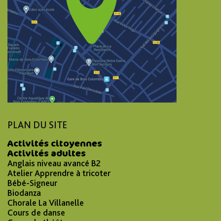
PLAN DU SITE
Activités citoyennes
Activités adultes
Anglais niveau avancé B2
Atelier Apprendre à tricoter
Bébé-Signeur
Biodanza
Chorale La Villanelle
Cours de danse