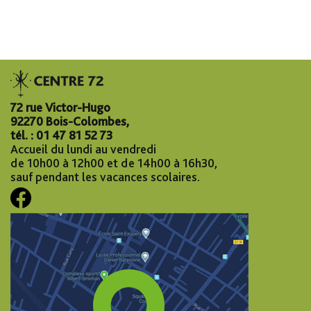
72 rue Victor-Hugo
92270 Bois-Colombes,
tél. : 01 47 81 52 73
Accueil du lundi au vendredi
de 10h00 à 12h00 et de 14h00 à 16h30,
sauf pendant les vacances scolaires.