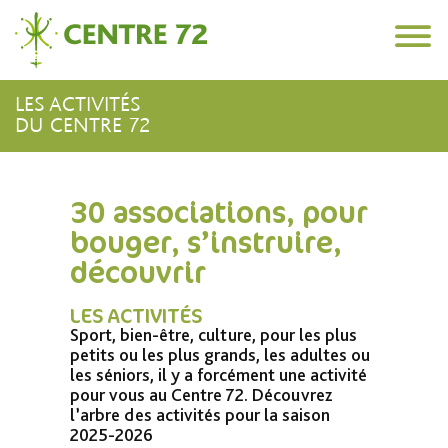
Skip
72
to
content
Centre
Site
72
Officiel
LES ACTIVITÉS
du
DU CENTRE 72
Centre
72,
lieu
30 associations, pour
d'accueil,
de
bouger, s’instruire,
rencontre
découvrir
et
de
partage
LES ACTIVITÉS
à
Sport, bien-être, culture, pour les plus
Bois-
petits ou les plus grands, les adultes ou
Colombes
les séniors, il y a forcément une activité
pour vous au Centre 72. Découvrez
l’arbre des activités pour la saison
2025-2026