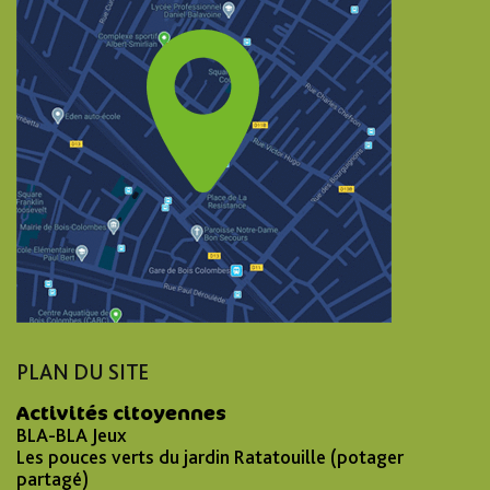
PLAN DU SITE
Activités citoyennes
BLA-BLA Jeux
Les pouces verts du jardin Ratatouille (potager
partagé)