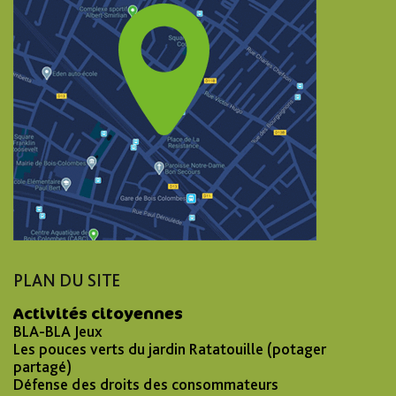
PLAN DU SITE
Activités citoyennes
BLA-BLA Jeux
Les pouces verts du jardin Ratatouille (potager
partagé)
Défense des droits des consommateurs