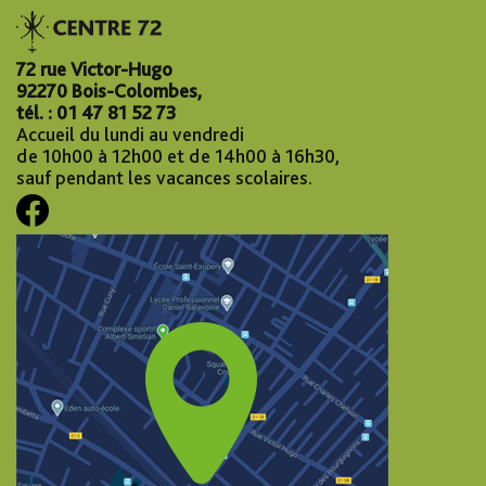
72 rue Victor-Hugo
92270 Bois-Colombes,
tél. : 01 47 81 52 73
Accueil du lundi au vendredi
de 10h00 à 12h00 et de 14h00 à 16h30,
sauf pendant les vacances scolaires.