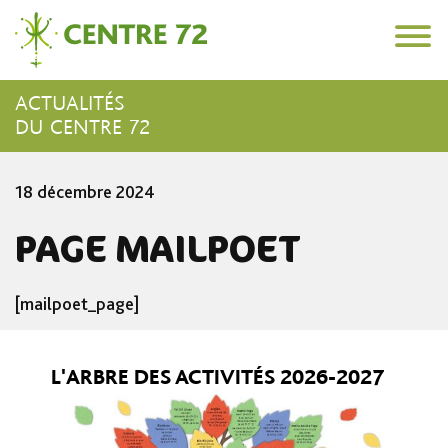
Skip
72
to
content
Centre
Site
72
ACTUALITÉS
Officiel
du
DU CENTRE 72
Centre
72,
lieu
18 décembre 2024
d'accueil,
de
PAGE MAILPOET
rencontre
et
de
[mailpoet_page]
partage
à
Bois-
Colombes
L'ARBRE DES ACTIVITÉS 2026-2027